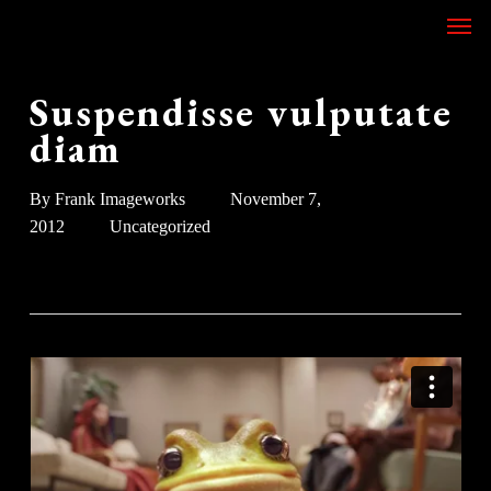
Skip
Men
to
main
content
Suspendisse vulputate
diam
By
Frank Imageworks
November 7,
2012
Uncategorized